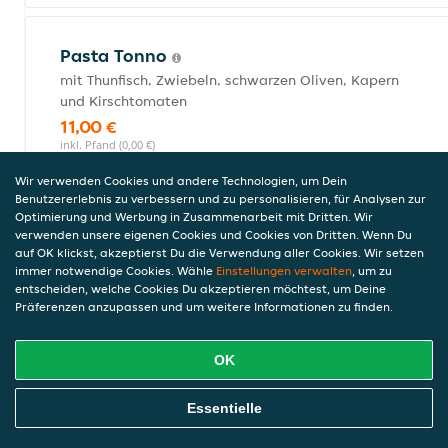
Pasta Tonno
mit Thunfisch, Zwiebeln, schwarzen Oliven, Kapern
und Kirschtomaten
11,00 €
inkl. Pfand (0,00 €)
Wir verwenden Cookies und andere Technologien, um Dein
Benutzererlebnis zu verbessern und zu personalisieren, für Analysen zur
Optimierung und Werbung in Zusammenarbeit mit Dritten. Wir
Pasta Frutti di Mare
verwenden unsere eigenen Cookies und Cookies von Dritten. Wenn Du
mit Meeresfrüchten, Knoblauch und Tomatensauce
auf OK klickst, akzeptierst Du die Verwendung aller Cookies. Wir setzen
immer notwendige Cookies. Wähle
Einstellungen verwalten
, um zu
11,00 €
entscheiden, welche Cookies Du akzeptieren möchtest, um Deine
inkl. Pfand (0,00 €)
Präferenzen anzupassen und um weitere Informationen zu finden.
OK
Pasta Tacchino
Online Essen Bestellen
mit saftiger Putenbrust, roter Paprika, Erbsen,
Essentielle
Parmesan und Tomatensauce